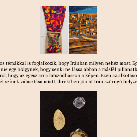
tos témákkal is foglalkozik, hogy Iránban milyen nehéz most. Egy
éznie egy hölgynek, hogy senki ne lássa abban a másfél pillanat
éről, hogy az egész arca látszódhasson a képen. Ezen az alkotás
ét színek választása miatt, direktben jön át Irán szörnyű helyz