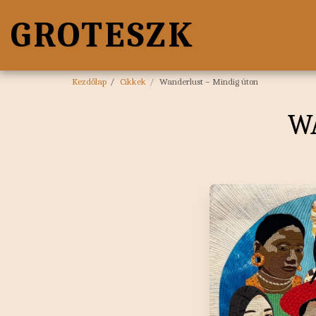
GROTESZK
Kezdőlap
Cikkek
Wanderlust – Mindig úton
W