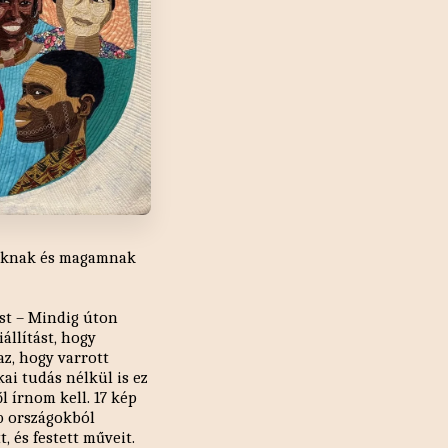
asóknak és magamnak
st – Mindig úton
állítást, hogy
z, hogy varrott
kai tudás nélkül is ez
 írnom kell. 17 kép
b országokból
, és festett műveit.