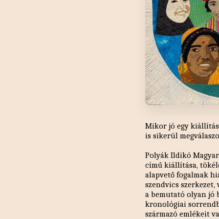
Mikor jó egy kiállít
is sikerül megválaszo
Polyák Ildikó Magyar
című kiállítása, töké
alapvető fogalmak h
szendvics szerkezet, 
a bemutató olyan jó 
kronológiai sorrendb
származó emlékeit vag