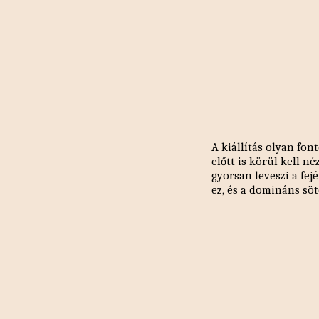
A kiállítás olyan fon
előtt is körül kell n
gyorsan leveszi a fej
ez, és a domináns söt