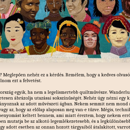
ás? Meglepően nehéz ez a kérdés. Remélem, hogy a kedves olv
lnom ezt a felvetést.
ország egyik, ha nem a legelismertebb quiltművésze. Wanderlu
letesen ábrázolja utazásai sokszínűségét. Nehéz úgy nézni egy ki
iányoznak az adott művészeti ágban. Nekem semmit nem mond a
vagy az, hogy az előlap alaposan meg van-e tűzve. Mégis, techni
benyomást keltett bennem, ami miatt éreztem, hogy nekem erről
en mutatja be az alkotó legemlékezetesebb, és a legkülönöseb
y adott esetben az onnan hozott tárgyaiból átalakított, varrott