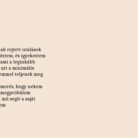
ak rejtett utalások
éztem, és igyekeztem
, ami a leginkább
 azt a minimális
lemmel teljenek meg.
lismerés, hogy nekem
és megpróbálom
 mű segít a saját
nem