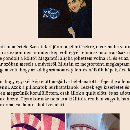
it nem értek. Szeretek rájönni a jelentésekre, élvezem ha vann
en az expon nem minden kép volt egyértelmű számomra. Csak n
e gondolt a költő”. Magamtól aligha jöhettem volna rá, és ez az
pár szóban mesélt a műveiről. Miután ez megtörtént, megkaptam
égem volt, hogy az addig számomra jelentés nélküli képek, érte
ni, hogy egy-két kép előtt megállva belehasított a fejembe a fe
lenni. Azok a pillanatok leírhatatlanok. Teszek egy kísérletet 
 megszűnik körülülöttem, csak állok a quilt előtt, és az adott
nre hozni. Olyankor már nem is a kiállítóteremben vagyok, ha
rdoba csodálatos boltívei alatt.