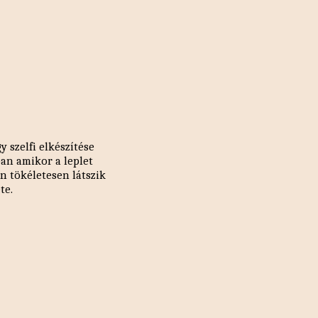
 szelfi elkészítése
ban amikor a leplet
on tökéletesen látszik
ete.