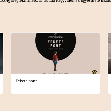
.11.03.-ig megtekinthető, az Óbuda Hegyvidékiek Egyesülete házá
Fekete pont