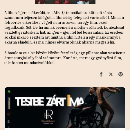
A film végére előkerülő, az LMBTQ-tematikához köthető zárás
számomra teljesen kilógott a film addig felépített varázsából. Minden
félreértés elkerülése végett nem az zavar, ha egy film, ezzel
foglalkozik. Sőt. De ha annak beemelési módja: erőltetett, kontextusát
vesztett gesztusként hat, az igen – igen fel tud bosszantani. Ez esetben
sokkal inkább éreztem azt mintha a film hirtelen egy másik irányba
akarna elindulni és mai filmes elvárásoknak akarna megfelelni.
A hatalom és a hit között közötti feszültség egy pillanat alatt veszített a
dramaturgiai súlyából számomra. Kár érte, mert egy gyönyörű film,
tele fontos mondanivalókkal.