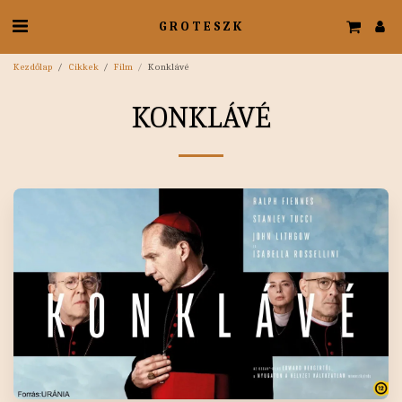
GROTESZK
Kezdőlap
Cikkek
Film
Konklávé
KONKLÁVÉ