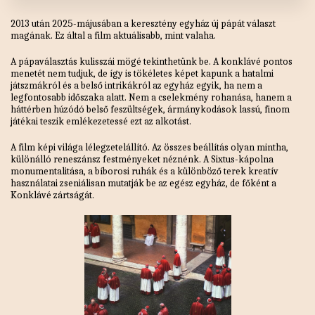
2013 után 2025-májusában a keresztény egyház új pápát választ
magának. Ez által a film aktuálisabb, mint valaha.
A pápaválasztás kulisszái mögé tekinthetünk be. A konklávé pontos
menetét nem tudjuk, de így is tökéletes képet kapunk a hatalmi
játszmákról és a belső intrikákról az egyház egyik, ha nem a
legfontosabb időszaka alatt. Nem a cselekmény rohanása, hanem a
háttérben húzódó belső feszültségek, ármánykodások lassú, finom
játékai teszik emlékezetessé ezt az alkotást.
A film képi világa lélegzetelállító. Az összes beállítás olyan mintha,
különálló reneszánsz festményeket néznénk. A Sixtus-kápolna
monumentalitása, a bíborosi ruhák és a különböző terek kreatív
használatai zseniálisan mutatják be az egész egyház, de főként a
Konklávé zártságát.